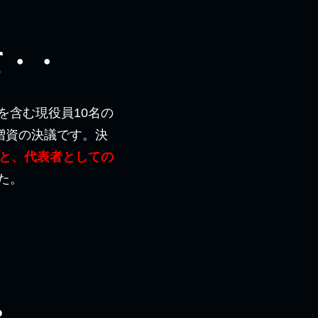
、
て・・
を含む現役員10名の
増資の決議です。決
主と、代表者としての
た。
。