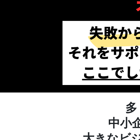
多
中小
大きなビ