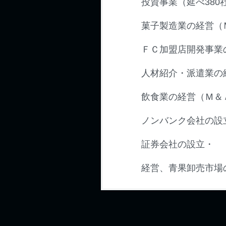
投資事業（延べ380
菓子製造業の経営（
ＦＣ加盟店開発事業
人材紹介・派遣業の
飲食業の経営（Ｍ＆
ノンバンク会社の設
証券会社の設立・
経営、青果卸売市場