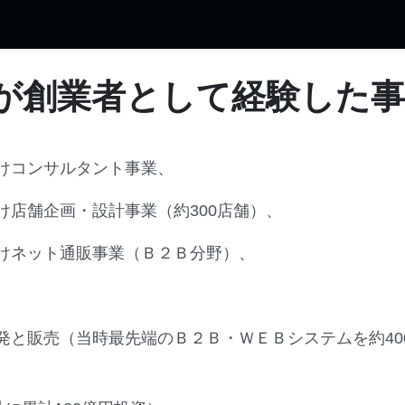
が創業者として経験した事
けコンサルタント事業、
け店舗企画・設計事業（約300店舗）、
けネット通販事業（Ｂ２Ｂ分野）、
と販売（当時最先端のＢ２Ｂ・ＷＥＢシステムを約400社