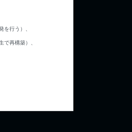
発を行う）、
生で再構築）、