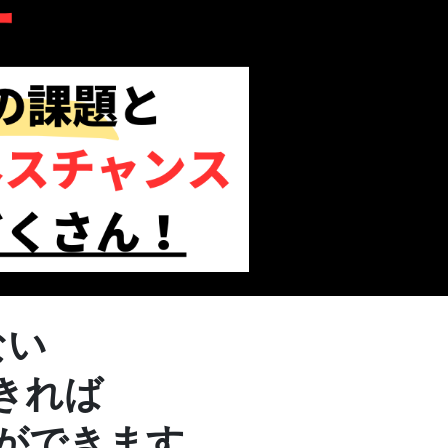
ない
きれば
ができます