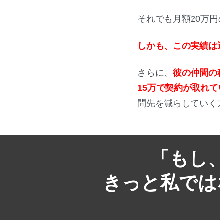
それでも月額20万
しかも、この実績は
さらに、
彼の仲間の
15万で契約が取れ
問先を減らしていく
「もし
きっと私では