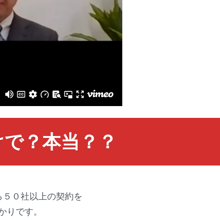
けで？本当？？
ら５０社以上の契約を
かりです。