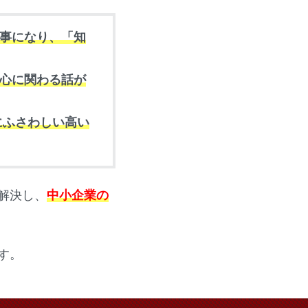
事になり、「知
心に関わる話が
にふさわしい高い
解決し、
中小企業の
す。