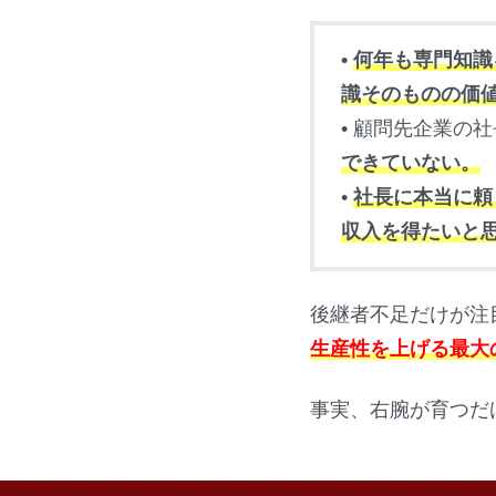
•
何年も専門知識
識そのものの価
• 顧問先企業の
できていない。
•
社長に本当に頼
収入を得たいと
後継者不足だけが注
生産性を上げる最大
事実、右腕が育つだ