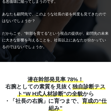
る悪循環に陥ってしまうのです。
あなたも顧問先で、このような社長の姿を何度も見てきたので
はないでしょうか？
だからこそ、“幹部を育てる”という視点の提供が、顧問先の未来
に大きな影響を与えることを、社長以上にあなたが分かってい
るのではないでしょうか。
潜在幹部発見率 78%！
右腕としての素質を見抜く
独自診断テス
ト“W H式人材診断”の全貌
から
・「社長の右腕」に育つまで、
育成の“仕
組み”