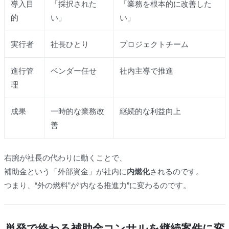
導入目
「採択された
「業務を根本的に改善した
的
い」
い」
実行者
社長ひとり
プロジェクトチーム
進行管
ベンダー任せ
社内主導で推進
理
成果
一時的な業務改
継続的な利益向上
善
右腕が社長の代わりに動くことで、
補助金という「外部資金」が社内に
内燃化
されるのです。
つまり、“外の燃料”が“内なる推進力”に変わるのです。
単発で終わる補助金コンサルを継続案件に変