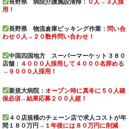
長野県 病院介護施設清掃：
０人→３人採
用！
長野県 物流倉庫ピッキング作業：
問い合
わせ０人→２０数件問い合わせ！
中国四国地方 スーパーマーケット３８０
店舗：
４０００人採用して４０００名辞める
→９０００人採用！
新規大病院：
オープン時に真冬に５０人確
保必須→結果応募２００人超！
４０店規模のチェーン店で求人コストが年
間１８０万円→
１年後には８０万円に削減