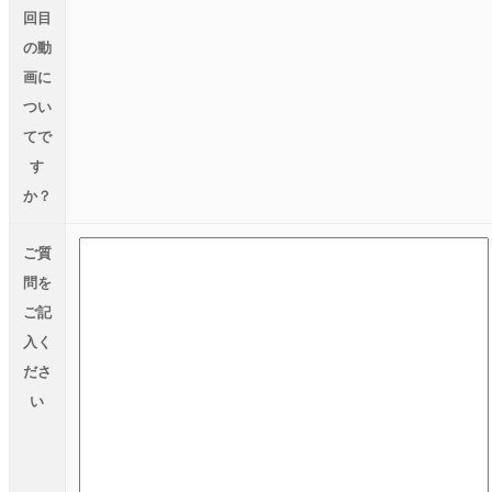
回目
の動
画に
つい
てで
す
か？
ご質
問を
ご記
入く
ださ
い