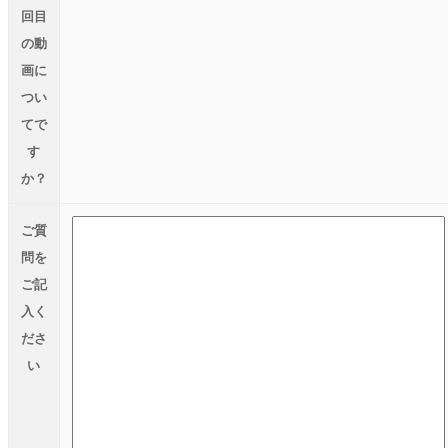
回目
の動
画に
つい
てで
す
か？
ご質
問を
ご記
入く
ださ
い