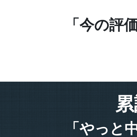
「今の評
累
「やっと