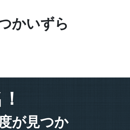
つかいずら
名！
度が見つか