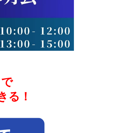
まで
きる！