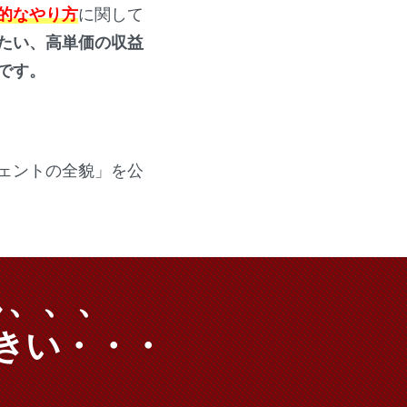
的なやり方
に関して
たい、高単価の収益
です。
ェントの全貌」を公
し、、、
きい・・・