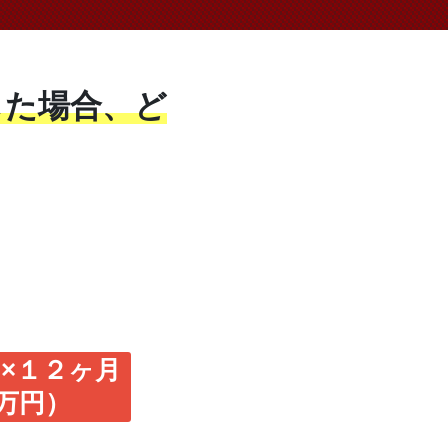
した場合、ど
円×１２ヶ月
0万円）