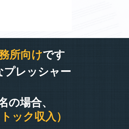
務所向け
です
なプレッシャー
0名の場合、
ストック収入）