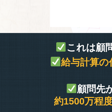
これは顧
給与計算の
顧問先
約1500万