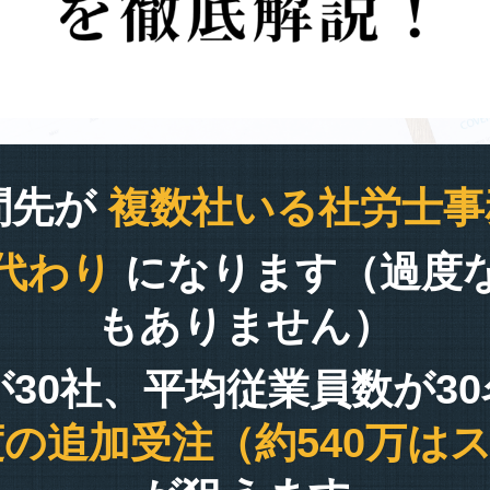
問先が
複数社いる社労士事
代わり
になります（過度
もありません）
が30社、平均従業員数が3
程度の追加受注（約540万は