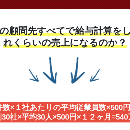
の顧問先すべてで給与計算を
れくらいの売上になるのか？
数×１社あたりの平均従業員数×500
30社×平均30人×500円×１２ヶ月=54