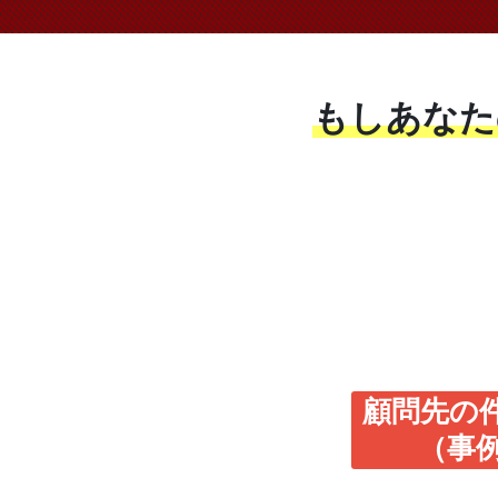
もしあなた
顧問先の件
（事例