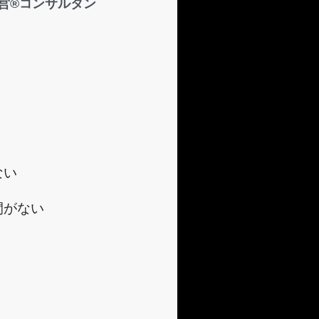
営®︎コンサルタン
ない
間がない