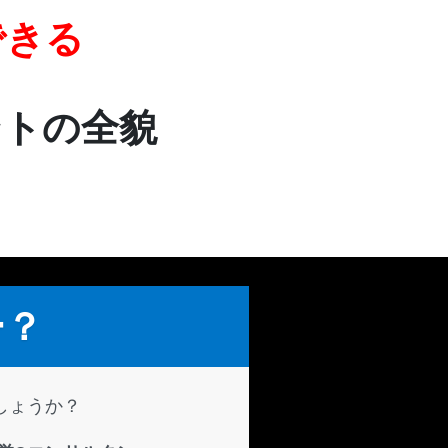
できる
ントの全貌
ー？
しょうか？