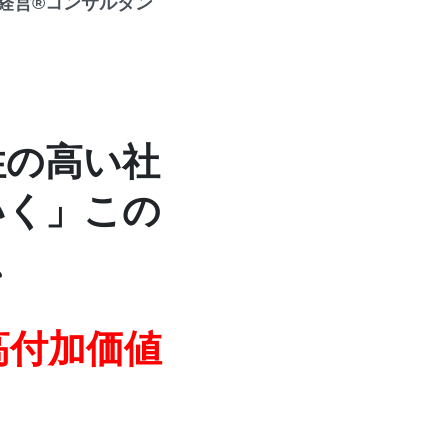
営®︎コンサルタン
性の高い社
いく」この
、
高付加価値