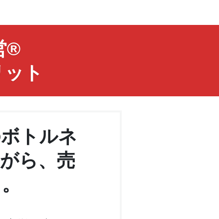
®︎
リット
のボトルネ
がら、売
る。