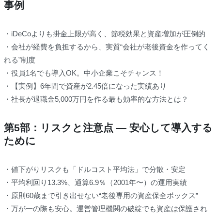
事例
・iDeCoよりも掛金上限が高く、節税効果と資産増加が圧倒的
・会社が経費を負担するから、実質“会社が老後資金を作ってく
れる”制度
・役員1名でも導入OK。中小企業こそチャンス！
・【実例】6年間で資産が2.45倍になった実績あり
・社長が退職金5,000万円を作る最も効率的な方法とは？
第5部：リスクと注意点 ― 安心して導入する
ために
・値下がりリスクも「ドルコスト平均法」で分散・安定
・平均利回り13.3%、通算6.9％（2001年〜）の運用実績
・原則60歳まで引き出せない“老後専用の資産保全ボックス”
・万が一の際も安心。運営管理機関の破綻でも資産は保護され