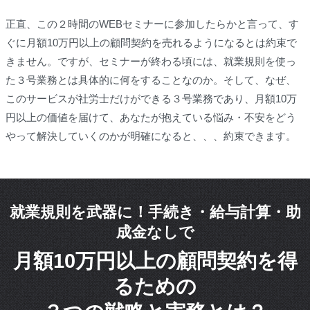
正直、この２時間のWEBセミナーに参加したらかと言って、す
ぐに月額10万円以上の顧問契約を売れるようになるとは約束で
きません。ですが、セミナーが終わる頃には、就業規則を使っ
た３号業務とは具体的に何をすることなのか。そして、なぜ、
このサービスが社労士だけができる３号業務であり、月額10万
円以上の価値を届けて、あなたが抱えている悩み・不安をどう
やって解決していくのかが明確になると、、、約束できます。
就業規則を武器に！手続き・給与計算・助
成金なしで
月額10万円以上の顧問契約を得
るための