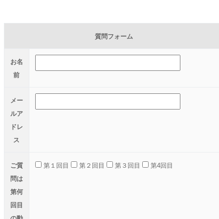
質問フォーム
お名
前
メー
ルア
ドレ
ス
ご質
第１回目
第２回目
第３回目
第4回目
問は
第何
回目
の動