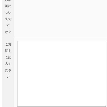
画に
つい
てで
す
か？
ご質
問を
ご記
入く
ださ
い