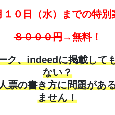
月１０日（水）までの特別
８０００円
→無料！
ーク、indeedに掲載して
ない？
人票の書き方に問題があ
ません！