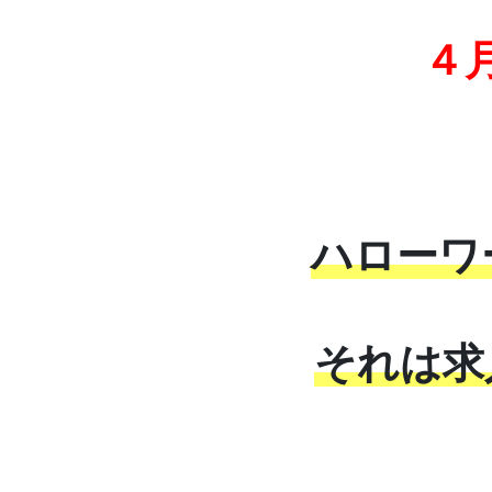
４
ハローワ
それは求