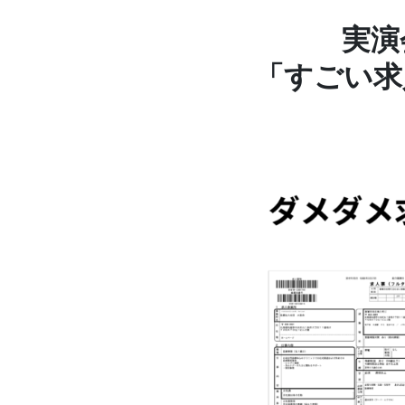
実演
「すごい求