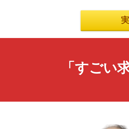
実
「すごい