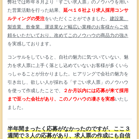
弊社では昨年８月より「すごい求人票」のノウハウを用い
た営業活動を行った結果、
延べ１６社より求人採用コンサ
ルティングの受注
をいただくことができました。
建設業、
製造業、飲食業、運送業など幅広い業種のお客様からご依
頼をいただいており、改めてこのノウハウの商品力の強さ
を実感しております。
コンサルをしていると、自社の魅力に気づいていない、魅
力を求人票に上手く落とし込めていないお客様が多くいら
っしゃることが分かりました。ヒアリングで会社の魅力を
引き出し、欲しい人が採れる「すごい求人票」のノウハウ
を使って作成したことで、
２か月以内には応募が来て採用
まで至った会社があり、このノウハウの凄さを実感
いたし
ました。
半年間まったく応募がなかったのですが、ここ３
週間で３人の応募があり、求人票の作成にも自信