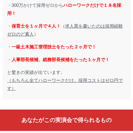
・300万かけて採用ゼロから
ハローワークだけで１８名採
用！
・
保育士を１ヶ月で４人！
（
求人票を書いたのは採用経験
ゼロのど素人
）
・
一級土木施工管理技士をたった２ヶ月で！
・
人事部長候補、総務部長候補をたった１ヶ月で！
と驚きの実績が出ています。
（もちろん全てハローワークだけ。採用コストはゼロ円で
す）
あなたがこの実演会で得られるもの