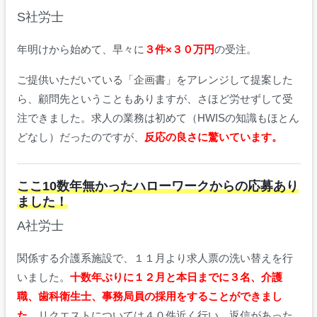
S社労士
年明けから始めて、早々に
３件×３０万円
の受注。
ご提供いただいている「企画書」をアレンジして提案した
ら、顧問先ということもありますが、さほど労せずして受
注できました。求人の業務は初めて（HWISの知識もほとん
どなし）だったのですが、
反応の良さに驚いています。
ここ10数年無かったハローワークからの応募あり
ました！
A社労士
関係する介護系施設で、１１月より求人票の洗い替えを行
いました。
十数年ぶりに１２月と本日までに３名、介護
職、歯科衛生士、事務局員の採用をすることができまし
た。
リクエストについては４０件近く行い、返信があった