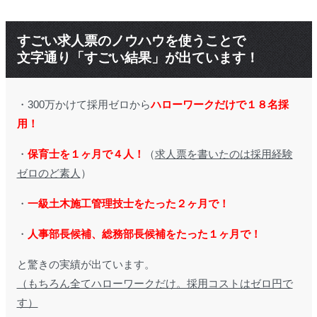
すごい求人票のノウハウを使うことで
文字通り「すごい結果」が出ています！
・300万かけて採用ゼロから
ハローワークだけで１８名採
用！
・
保育士を１ヶ月で４人！
（
求人票を書いたのは採用経験
ゼロのど素人
）
・
一級土木施工管理技士をたった２ヶ月で！
・
人事部長候補、総務部長候補をたった１ヶ月で！
と驚きの実績が出ています。
（もちろん全てハローワークだけ。採用コストはゼロ円で
す）